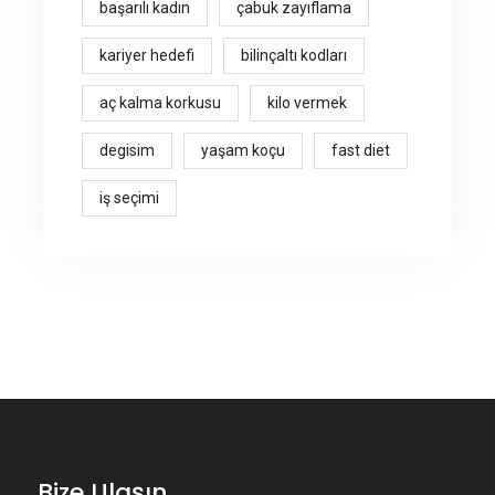
başarılı kadın
çabuk zayıflama
kariyer hedefi
bilinçaltı kodları
aç kalma korkusu
kilo vermek
degisim
yaşam koçu
fast diet
iş seçimi
Bize Ulaşın