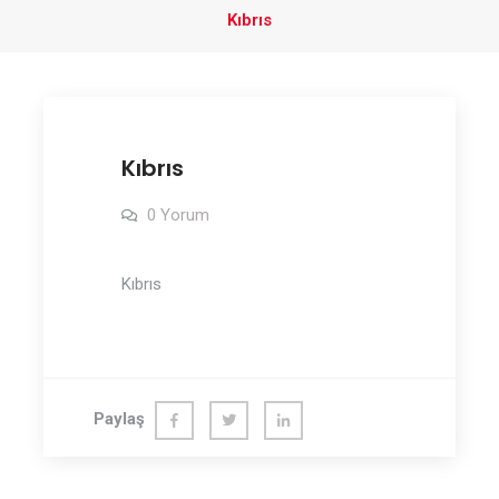
Kıbrıs
Kıbrıs
0 Yorum
Kıbrıs
Paylaş
Fac
Twit
Link
ebo
ter
edln