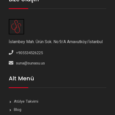
İslambey Mah. Ürün Sok. No:9/A Arnavutköy/İstanbul
+905534526225
suna@sunasu.us
Alt Menü
Atölye Takvimi
Blog